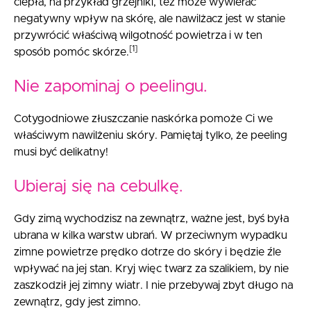
ciepła, na przykład grzejniki, też może wywierać
negatywny wpływ na skórę, ale nawilżacz jest w stanie
przywrócić właściwą wilgotność powietrza i w ten
[1]
sposób pomóc skórze.
Nie zapominaj o peelingu.
Cotygodniowe złuszczanie naskórka pomoże Ci we
właściwym nawilżeniu skóry. Pamiętaj tylko, że peeling
musi być delikatny!
Ubieraj się na cebulkę.
Gdy zimą wychodzisz na zewnątrz, ważne jest, byś była
ubrana w kilka warstw ubrań. W przeciwnym wypadku
zimne powietrze prędko dotrze do skóry i będzie źle
wpływać na jej stan. Kryj więc twarz za szalikiem, by nie
zaszkodził jej zimny wiatr. I nie przebywaj zbyt długo na
zewnątrz, gdy jest zimno.