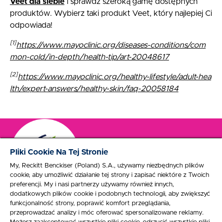
Veet dla siebie
i sprawdź szeroką gamę dostępnych
produktów. Wybierz taki produkt Veet, który najlepiej Ci
odpowiada!
[1]
https://www.mayoclinic.org/diseases-conditions/com
mon-cold/in-depth/health-tip/art-20048617
[2]
https://www.mayoclinic.org/healthy-lifestyle/adult-hea
lth/expert-answers/healthy-skin/faq-20058184
Pliki Cookie Na Tej Stronie
My, Reckitt Benckiser (Poland) S.A., używamy niezbędnych plików
cookie, aby umożliwić działanie tej strony i zapisać niektóre z Twoich
preferencji. My i nasi partnerzy używamy również innych,
dodatkowych plików cookie i podobnych technologii, aby zwiększyć
funkcjonalność strony, poprawić komfort przeglądania,
Znajdź produkt Veet dla siebie
przeprowadzać analizy i móc oferować spersonalizowane reklamy.